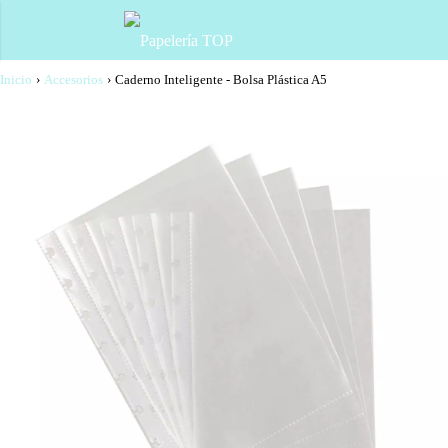
Inicio
›
Accesorios
›
Caderno Inteligente - Bolsa Plástica A5