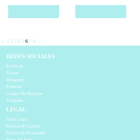
Comprar el producto
Comprar el producto
←
1
2
3
4
5
6
7
8
→
REDES SOCIALES
Facebook
Twitter
Instagram
Pinterest
Google My Business
Telegram
LEGAL
Aviso Legal
Política de Cookies
Política de Privacidad
Mapa del Sitio