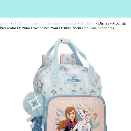
Inicio
›
Mochilas y carros
›
Mochilas Preescolar
›
Mochilas
›
Disney - Mochila
Preescolar De Niña Frozen Own Your Destiny 28cm Con Asas Superiores