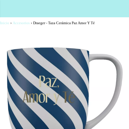
Inicio
›
Accesorios
›
Draeger - Taza Cerámica Paz Amor Y Té