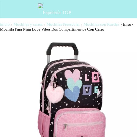
Inicio
›
Mochilas y carros
›
Mochilas Preescolar
›
Mochilas con Ruedas
›
Enso -
Mochila Para Niña Love Vibes Dos Compartimentos Con Carro