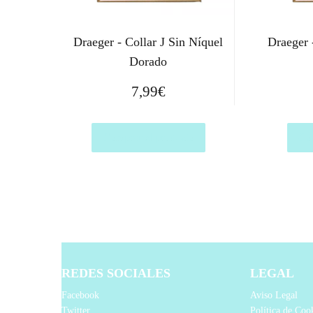
Draeger - Collar J Sin Níquel
Draeger 
Dorado
7,99
€
Comprar el producto
Com
REDES SOCIALES
LEGAL
Facebook
Aviso Legal
Twitter
Política de Coo