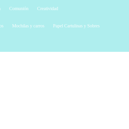
a
Comunión
Creatividad
os
Mochilas y carros
Papel Cartulinas y Sobres