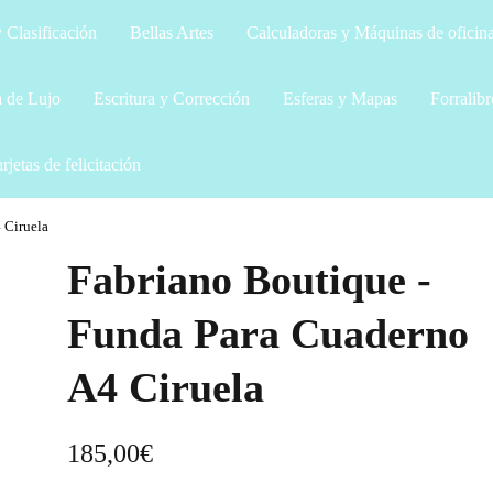
 Clasificación
Bellas Artes
Calculadoras y Máquinas de oficin
a de Lujo
Escritura y Corrección
Esferas y Mapas
Forralibr
rjetas de felicitación
 Ciruela
Fabriano Boutique -
Funda Para Cuaderno
A4 Ciruela
185,00
€