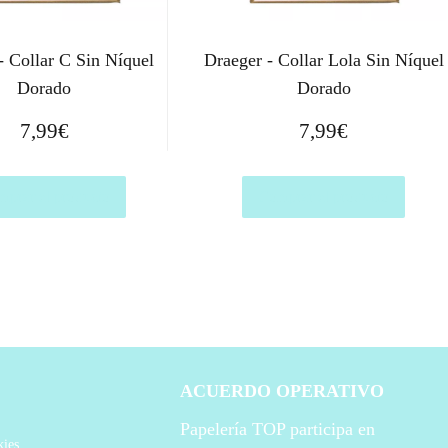
- Collar C Sin Níquel
Draeger - Collar Lola Sin Níquel
Dorado
Dorado
7,99
€
7,99
€
prar el producto
Comprar el producto
ACUERDO OPERATIVO
Papelería TOP participa en
kies