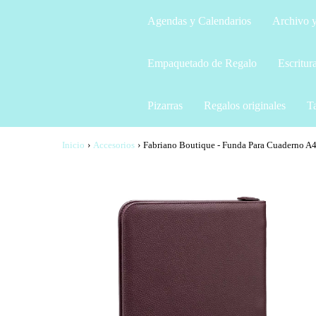
Agendas y Calendarios
Archivo y
Empaquetado de Regalo
Escritur
Pizarras
Regalos originales
Ta
Inicio
›
Accesorios
›
Fabriano Boutique - Funda Para Cuaderno A4