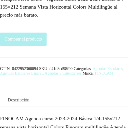
155×212 Semana Vista Horizontal Colors Multilingüe al
precio más barato.
Comprar el producto
GTIN: 8422952360094
SKU:
d41d8cd98f00
Categorías:
Agendas Escolares
,
Agendas Escolares Espiral
,
Agendas y Calendarios
Marca:
FINOCAM
Descripción
FINOCAM Agenda curso 2023-2024 Básica 1/4-155x212
semana vista horizontal Colors Finocam multilingüe Agenda