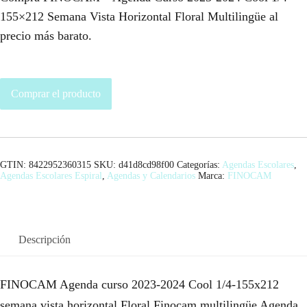
155×212 Semana Vista Horizontal Floral Multilingüe al
precio más barato.
Comprar el producto
GTIN: 8422952360315
SKU:
d41d8cd98f00
Categorías:
Agendas Escolares
,
Agendas Escolares Espiral
,
Agendas y Calendarios
Marca:
FINOCAM
Descripción
FINOCAM Agenda curso 2023-2024 Cool 1/4-155x212
semana vista horizontal Floral Finocam multilingüe Agenda