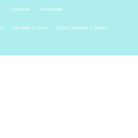
a
Comunión
Creatividad
os
Mochilas y carros
Papel Cartulinas y Sobres