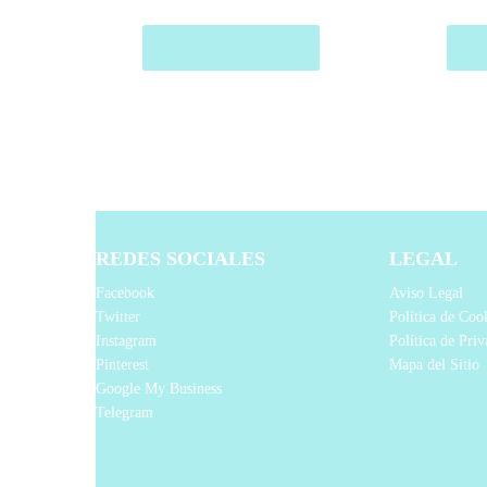
Comprar el producto
Com
REDES SOCIALES
LEGAL
Facebook
Aviso Legal
Twitter
Política de Coo
Instagram
Política de Pri
Pinterest
Mapa del Sitio
Google My Business
Telegram