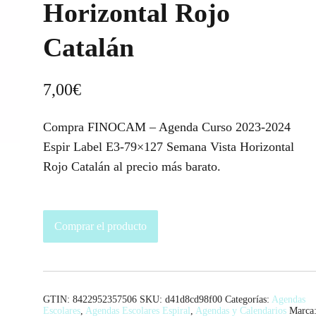
Horizontal Rojo
Catalán
7,00
€
Compra FINOCAM – Agenda Curso 2023-2024
Espir Label E3-79×127 Semana Vista Horizontal
Rojo Catalán al precio más barato.
Comprar el producto
GTIN: 8422952357506
SKU:
d41d8cd98f00
Categorías:
Agendas
Escolares
,
Agendas Escolares Espiral
,
Agendas y Calendarios
Marca