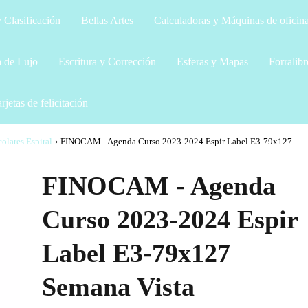
 Clasificación
Bellas Artes
Calculadoras y Máquinas de oficin
a de Lujo
Escritura y Corrección
Esferas y Mapas
Forralibr
rjetas de felicitación
olares Espiral
›
FINOCAM - Agenda Curso 2023-2024 Espir Label E3-79x127
FINOCAM - Agenda
Curso 2023-2024 Espir
Label E3-79x127
Semana Vista