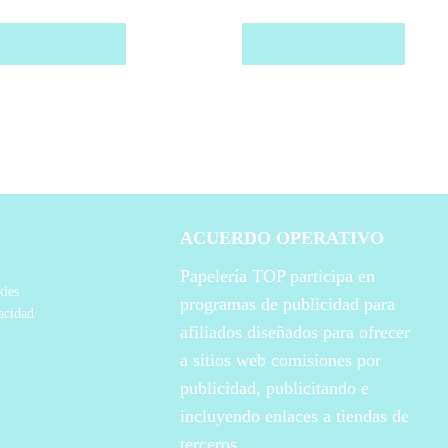
prar el producto
Comprar el producto
ACUERDO OPERATIVO
Papelería TOP participa en
kies
programas de publicidad para
vacidad
afiliados diseñados para ofrecer
a sitios web comisiones por
publicidad, publicitando e
incluyendo enlaces a tiendas de
terceros.