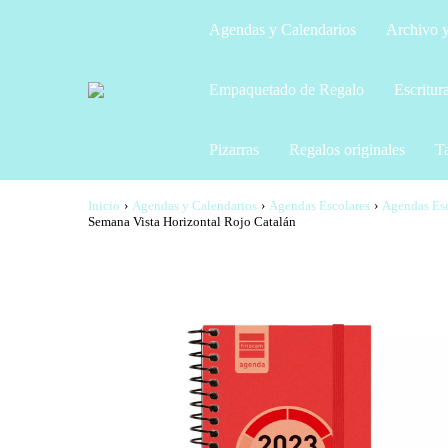
Agendas y Calendarios
Archivo y
Empaquetado de Regalo
Escritur
Pizarras
Regalos originales
Ta
Inicio
›
Agendas y Calendarios
›
Agendas Escolares
›
Agendas Esc
Semana Vista Horizontal Rojo Catalán