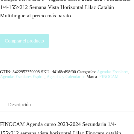
1/4-155×212 Semana Vista Horizontal Lilac Catalán
Multilingüe al precio más barato.
Comprar el producto
GTIN: 8422952359098
SKU:
d41d8cd98f00
Categorías:
Agendas Escolares
,
Agendas Escolares Espiral
,
Agendas y Calendarios
Marca:
FINOCAM
Descripción
FINOCAM Agenda curso 2023-2024 Secundaria 1/4-
155x212 semana vista horizontal Lilac Finocam catalán