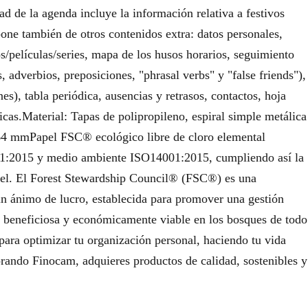
ad de la agenda incluye la información relativa a festivos
one también de otros contenidos extra: datos personales,
ros/películas/series, mapa de los husos horarios, seguimiento
, adverbios, preposiciones, "phrasal verbs" y "false friends"),
s), tabla periódica, ausencias y retrasos, contactos, hoja
icas.Material: Tapas de polipropileno, espiral simple metálica
64 mmPapel FSC® ecológico libre de cloro elemental
001:2015 y medio ambiente ISO14001:2015, cumpliendo así la
el. El Forest Stewardship Council® (FSC®) es una
in ánimo de lucro, establecida para promover una gestión
e beneficiosa y económicamente viable en los bosques de todo
ara optimizar tu organización personal, haciendo tu vida
rando Finocam, adquieres productos de calidad, sostenibles y