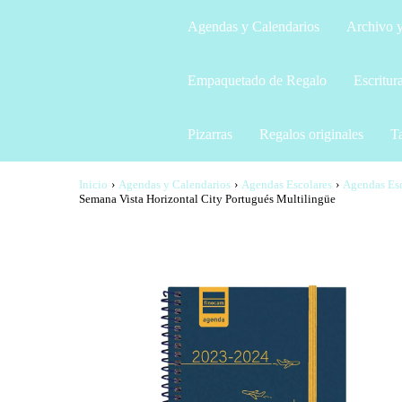
Agendas y Calendarios
Archivo y
Empaquetado de Regalo
Escritur
Pizarras
Regalos originales
Ta
Inicio
›
Agendas y Calendarios
›
Agendas Escolares
›
Agendas Esc
Semana Vista Horizontal City Portugués Multilingüe