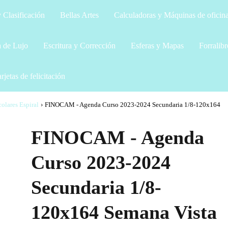
 Clasificación
Bellas Artes
Calculadoras y Máquinas de oficin
a de Lujo
Escritura y Corrección
Esferas y Mapas
Forralibr
rjetas de felicitación
olares Espiral
›
FINOCAM - Agenda Curso 2023-2024 Secundaria 1/8-120x164
FINOCAM - Agenda
Curso 2023-2024
Secundaria 1/8-
120x164 Semana Vista