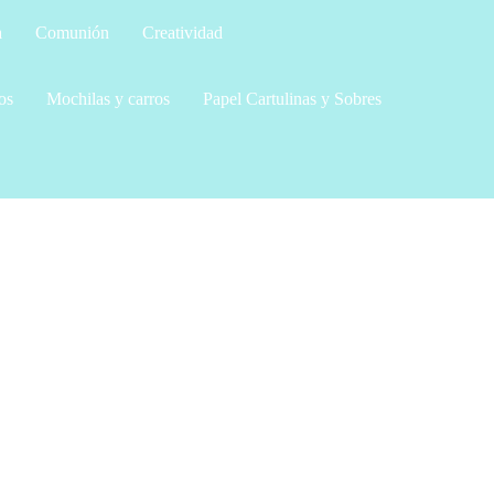
a
Comunión
Creatividad
os
Mochilas y carros
Papel Cartulinas y Sobres