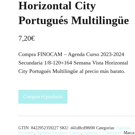
Horizontal City
Portugués Multilingüe
7,20
€
Compra FINOCAM – Agenda Curso 2023-2024
Secundaria 1/8-120×164 Semana Vista Horizontal
City Portugués Multilingüe al precio más barato.
Comprar el producto
GTIN: 8422952359227
SKU:
d41d8cd98f00
Categorías:
Agendas
Escolares
,
Agendas Escolares Espiral
,
Agendas y Calendarios
Marca