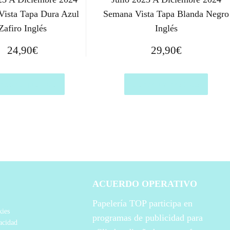
ista Tapa Dura Azul
Semana Vista Tapa Blanda Negro
Zafiro Inglés
Inglés
24,90
€
29,90
€
prar el producto
Comprar el producto
ACUERDO OPERATIVO
Papelería TOP participa en
kies
programas de publicidad para
vacidad