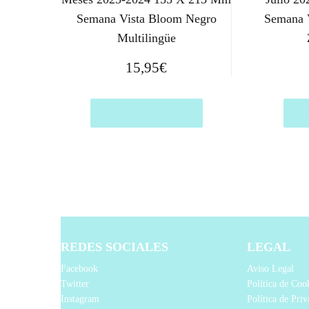
Semana Vista Bloom Negro
Semana V
Multilingüe
15,95
€
Comprar el producto
Com
REDES SOCIALES
LEGAL
Facebook
Aviso Legal
Twitter
Política de Coo
Instagram
Política de Pri