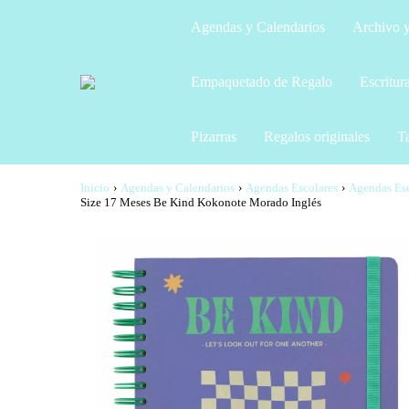
Agendas y Calendarios
Archivo y
Empaquetado de Regalo
Escritur
Pizarras
Regalos originales
Ta
Inicio
›
Agendas y Calendarios
›
Agendas Escolares
›
Agendas Esc
Size 17 Meses Be Kind Kokonote Morado Inglés