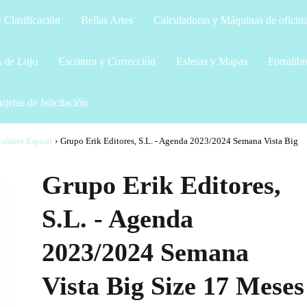
 Clasificación
Bellas Artes
Calculadoras y Máquinas de oficin
a de Lujo
Escritura y Corrección
Esferas y Mapas
Forralibr
rjetas de felicitación
olares Espiral
›
Grupo Erik Editores, S.L. - Agenda 2023/2024 Semana Vista Big
Grupo Erik Editores,
S.L. - Agenda
2023/2024 Semana
Vista Big Size 17 Meses