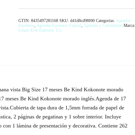
GTIN: 8435497281168
SKU:
d41d8cd98f00
Categorías:
Agendas
Escolares
,
Agendas Escolares Espiral
,
Agendas y Calendarios
Marca
Grupo Erik Editores, S.L.
mana vista Big Size 17 meses Be Kind Kokonote morado
 17 meses Be Kind Kokonote morado inglés.Agenda de 17
sta.Cubierta de tapa dura de 1,5mm forrada de papel de
tica, 2 páginas de pegatinas y 1 sobre interior. Incluye
to con 1 lámina de presentación y decorativa. Contiene 262