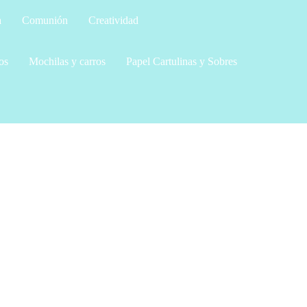
a
Comunión
Creatividad
os
Mochilas y carros
Papel Cartulinas y Sobres