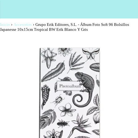
Inicio
›
Accesorios
›
Grupo Erik Editores, S.L. - Álbum Foto Soft 96 Bolsillos
Japanesse 10x15cm Tropical BW Erik Blanco Y Gris