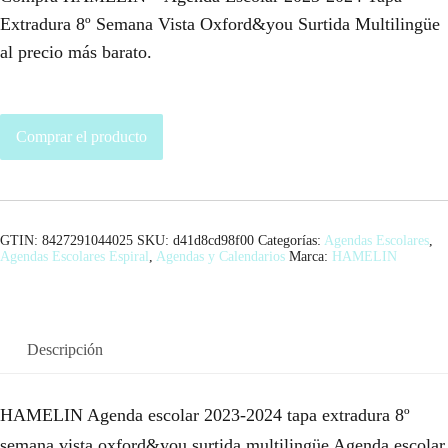
Extradura 8º Semana Vista Oxford&you Surtida Multilingüe
al precio más barato.
Comprar el producto
GTIN: 8427291044025
SKU:
d41d8cd98f00
Categorías:
Agendas Escolares
,
Agendas Escolares Espiral
,
Agendas y Calendarios
Marca:
HAMELIN
Descripción
HAMELIN Agenda escolar 2023-2024 tapa extradura 8º
semana vista oxford&you surtida multilingüe Agenda escolar