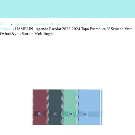
Inicio
›
Agendas y Calendarios
›
Agendas Escolares
›
Agendas Escolares
Espiral
›
HAMELIN - Agenda Escolar 2023-2024 Tapa Extradura 8º Semana Vista
Oxford&you Surtida Multilingüe