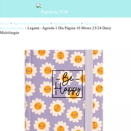
Inicio
›
Agendas y Calendarios
›
Agendas Anuales
›
Agendas
Encuadernadas
›
Legami - Agenda 1 Día Página 16 Meses 23/24 Daisy
Multilingüe