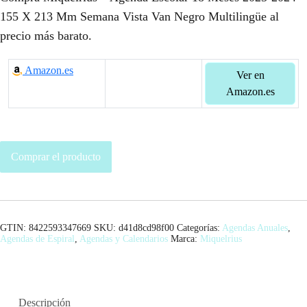
155 X 213 Mm Semana Vista Van Negro Multilingüe al
precio más barato.
Amazon.es
Ver en
Amazon.es
Comprar el producto
GTIN: 8422593347669
SKU:
d41d8cd98f00
Categorías:
Agendas Anuales
,
Agendas de Espiral
,
Agendas y Calendarios
Marca:
Miquelrius
Descripción