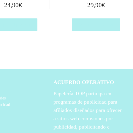
24,90
€
29,90
€
prar el producto
Comprar el producto
ACUERDO OPERATIVO
Papelería TOP participa en
kies
programas de publicidad para
vacidad
afiliados diseñados para ofrecer
a sitios web comisiones por
publicidad, publicitando e