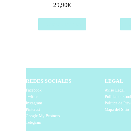
29,90
€
Comprar el producto
Com
REDES SOCIALES
LEGAL
Facebook
Aviso Legal
Twitter
Política de Coo
Instagram
Política de Pri
Pinterest
Mapa del Sitio
Google My Business
Telegram