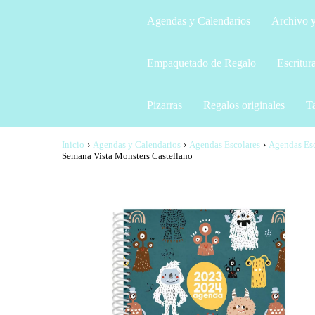
Agendas y Calendarios
Archivo y
Empaquetado de Regalo
Escritur
Pizarras
Regalos originales
Ta
Inicio
›
Agendas y Calendarios
›
Agendas Escolares
›
Agendas Esc
Semana Vista Monsters Castellano