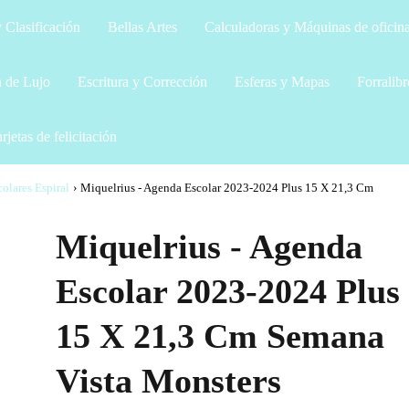
 Clasificación
Bellas Artes
Calculadoras y Máquinas de oficin
a de Lujo
Escritura y Corrección
Esferas y Mapas
Forralibr
rjetas de felicitación
olares Espiral
›
Miquelrius - Agenda Escolar 2023-2024 Plus 15 X 21,3 Cm
Miquelrius - Agenda
Escolar 2023-2024 Plus
15 X 21,3 Cm Semana
Vista Monsters