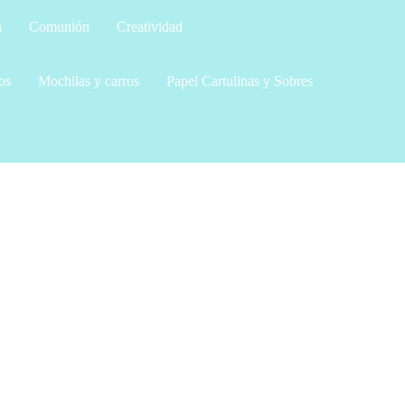
a
Comunión
Creatividad
os
Mochilas y carros
Papel Cartulinas y Sobres