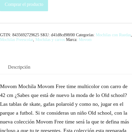
Comprar el producto
GTIN: 8435692729625
SKU:
d41d8cd98f00
Categorías:
Mochilas con Ruedas
,
Mochilas Preescolar
,
Mochilas y carros
Marca:
Movom
Descripción
Movom Mochila Movom Free time multicolor con carro de
42 cm ¿Sabes que está de nuevo la moda de lo Old school?
Las tablas de skate, gafas polaroid y como no, jugar en el
parque a futbol. Si te consideras un niño Old school, con la
nueva colección Movom Free time será la que te defina más
incluso a que tu te presentes. Esta colección esta preparada