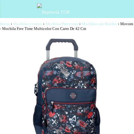
Inicio
›
Mochilas y carros
›
Mochilas Preescolar
›
Mochilas con Ruedas
›
Movom
- Mochila Free Time Multicolor Con Carro De 42 Cm