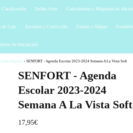
 Clasificación
Bellas Artes
Calculadoras y Máquinas de oficin
a de Lujo
Escritura y Corrección
Esferas y Mapas
Forralibr
rjetas de felicitación
olares Espiral
›
SENFORT - Agenda Escolar 2023-2024 Semana A La Vista Soft
SENFORT - Agenda
Escolar 2023-2024
Semana A La Vista Soft
17,95
€