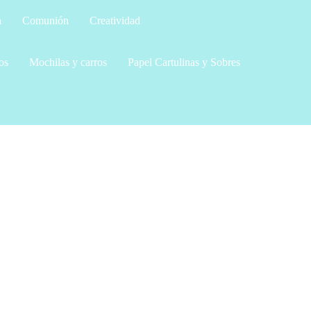
a
Comunión
Creatividad
os
Mochilas y carros
Papel Cartulinas y Sobres