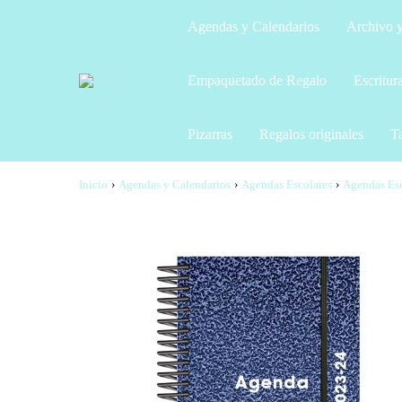
Agendas y Calendarios
Archivo y
Empaquetado de Regalo
Escritur
Pizarras
Regalos originales
Ta
Inicio
›
Agendas y Calendarios
›
Agendas Escolares
›
Agendas Esc