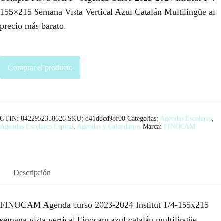
155×215 Semana Vista Vertical Azul Catalán Multilingüe al
precio más barato.
Comprar el producto
GTIN: 8422952358626
SKU:
d41d8cd98f00
Categorías:
Agendas Escolares
,
Agendas Escolares Espiral
,
Agendas y Calendarios
Marca:
FINOCAM
Descripción
FINOCAM Agenda curso 2023-2024 Institut 1/4-155x215
semana vista vertical Finocam azul catalán multilingüe