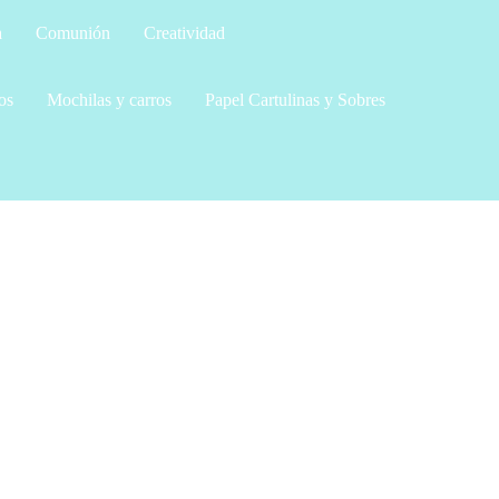
a
Comunión
Creatividad
os
Mochilas y carros
Papel Cartulinas y Sobres