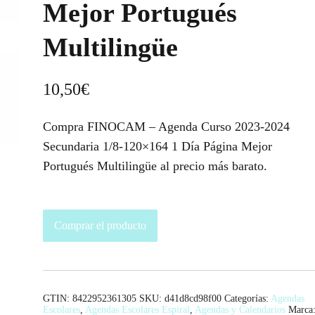
Mejor Portugués
Multilingüe
10,50
€
Compra FINOCAM – Agenda Curso 2023-2024
Secundaria 1/8-120×164 1 Día Página Mejor
Portugués Multilingüe al precio más barato.
Comprar el producto
GTIN: 8422952361305
SKU:
d41d8cd98f00
Categorías:
Agendas
Escolares
,
Agendas Escolares Espiral
,
Agendas y Calendarios
Marca