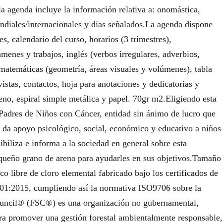
a agenda incluye la información relativa a: onomástica,
undiales/internacionales y días señalados.La agenda dispone
s, calendario del curso, horarios (3 trimestres),
menes y trabajos, inglés (verbos irregulares, adverbios,
, matemáticas (geometría, áreas visuales y volúmenes), tabla
vistas, contactos, hoja para anotaciones y dedicatorias y
eno, espiral simple metálica y papel. 70gr m2.Eligiendo esta
Padres de Niños con Cáncer, entidad sin ánimo de lucro que
, da apoyo psicológico, social, económico y educativo a niños
ibiliza e informa a la sociedad en general sobre esta
queño grano de arena para ayudarles en sus objetivos.Tamaño
libre de cloro elemental fabricado bajo los certificados de
1:2015, cumpliendo así la normativa ISO9706 sobre la
ouncil® (FSC®) es una organización no gubernamental,
ara promover una gestión forestal ambientalmente responsable