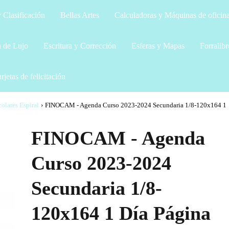
 Clasificación
Bellas Artes
Calculadoras y Máquinas de oficin
a de Lujo
Escritura y Corrección
Esferas y Mapas
Forralibr
rjetas de felicitación
olares Espiral
›
FINOCAM - Agenda Curso 2023-2024 Secundaria 1/8-120x164 1
FINOCAM - Agenda
Curso 2023-2024
Secundaria 1/8-
120x164 1 Día Página