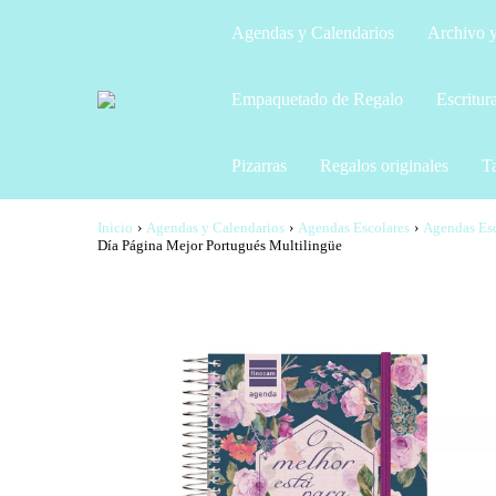
Agendas y Calendarios
Archivo y
Empaquetado de Regalo
Escritur
Pizarras
Regalos originales
Ta
Inicio
›
Agendas y Calendarios
›
Agendas Escolares
›
Agendas Esc
Día Página Mejor Portugués Multilingüe