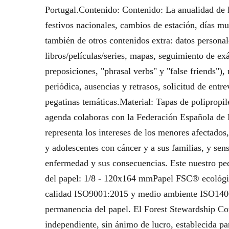
Portugal.Contenido: Contenido: La anualidad de l
festivos nacionales, cambios de estación, días m
también de otros contenidos extra: datos personale
libros/películas/series, mapas, seguimiento de exá
preposiciones, "phrasal verbs" y "false friends")
periódica, ausencias y retrasos, solicitud de entre
pegatinas temáticas.Material: Tapas de polipropil
agenda colaboras con la Federación Española de 
representa los intereses de los menores afectados
y adolescentes con cáncer y a sus familias, y sens
enfermedad y sus consecuencias. Este nuestro pe
del papel: 1/8 - 120x164 mmPapel FSC® ecológico 
calidad ISO9001:2015 y medio ambiente ISO1400
permanencia del papel. El Forest Stewardship C
independiente, sin ánimo de lucro, establecida p